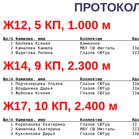
ПРОТОКОЛ
Ж12, 5 КП, 1.000 м
№п/п Фамилия, имя              Коллектив            Кв

   1 Беляева Ксения            Каменное               
   2 Камалова Камила           МБУ СШ Ижсталь       IIю
Ж14, 9 КП, 2.300 м
№п/п Фамилия, имя              Коллектив            Кв

   1 Подчезерцева Ульяна       Глазов СЮТур         II
   2 Владыкина Дарья           Глазов СЮТур         IIю
Ж17, 10 КП, 2.400 м
№п/п Фамилия, имя              Коллектив            Кв

   1 Корепанова Екатерина      Глазов СЮТур         II
   2 Камалова Екатерина        МБУ СШ Ижсталь       III