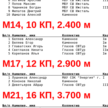
   6 Логинов Ярослав           МБУ СШ Ижсталь       III
   7 Попов Максим              МБУ СШ Ижсталь          
   8 Чашников Богдан           МБУ СШ Ижсталь       III
   9 Филатов Дмитрий           МБУ СШ Ижсталь          
М14, 10 КП, 2.400 м
№п/п Фамилия, имя              Коллектив            Кв

   1 Беляев Александр          Каменное             Iю
   2 Беляев Егор               Каменное             Iю 
   3 Главатских Игорь          Глазов СЮТур         Iю 
   4 Светлаков Никита          Глазов СЮТур         IIю
М17, 12 КП, 2.900 м
№п/п Фамилия, имя              Коллектив            Кв

   1 Лушников Александр        МАУ СОК "Энергия" г. I 
   2 Кононов Николай           Каменное                
М21, 16 КП, 3.700 м
№п/п Фамилия, имя              Коллектив            Кв