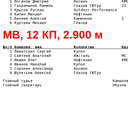

   1 Логинов Дмитрий           Аксион               КМ
   2 Гахраманов Рамиль         Глазов СЮТур         II 
   3 Крысов Руслан             Outdoor Performance     
   4 Килин Михаил              Нефтяник                
   5 Беляев Алексей            Каменное             I  
МВ, 12 КП, 2.900 м
№п/п Фамилия, имя              Коллектив            Кв

   1 Левитских Сергей          Купол                  
   2 Сайтеев Анатолий          Ижсталь              МС 
   3 Ившин Олег                Нефтяник             КМС
   4 Иванов Николай            Купол                   
   5 Сорокин Александр         Аксион                  
Главный судья                                   Камалов
Главный секретарь                               Обухов