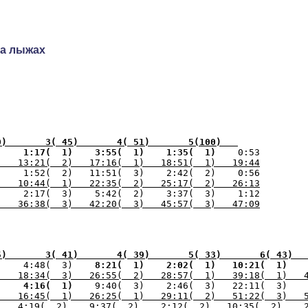
на лыжах
0)       3( 45)       4( 51)       5(100)   
) 
   1:17(  1) 
   3:55(  1) 
   1:35(  1) 
)   13:21(  2)   17:16(  1)   18:51(  1)   19:44
) 
)   10:44(  1)   22:35(  2)   25:17(  2)   26:13
)   36:38(  3)   42:20(  3)   45:57(  3)   47:09
5)       3( 41)       4( 39)       5( 33)       6( 43)  
) 
   4:48(  3) 
   8:21(  1) 
   2:02(  1) 
  10:21(  1) 
  
)   18:34(  3)   26:55(  2)   28:57(  1)   39:18(  1)   
) 
   4:16(  1) 
)   16:45(  1)   26:25(  1)   29:11(  2)   51:22(  3)   