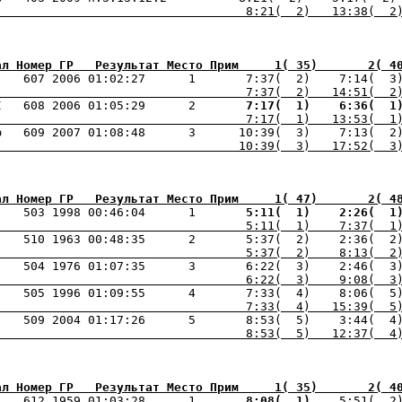
                                   8:21(  2)   13:38(  2
ал Номер ГР   Результат Место Прим     1( 35)       2( 4
    607 2006 01:02:27      1       7:37(  2)    7:14(  3
                                   7:37(  2)   14:51(  2
I   608 2006 01:05:29      2    
   7:17(  1) 
   6:36(  1
                                   7:17(  1)   13:53(  1
ю   609 2007 01:08:48      3      10:39(  3)    7:13(  2
                                  10:39(  3)   17:52(  3
ал Номер ГР   Результат Место Прим     1( 47)       2( 4
    503 1998 00:46:04      1    
   5:11(  1) 
   2:26(  1
                                   5:11(  1)    7:37(  1
    510 1963 00:48:35      2       5:37(  2)    2:36(  2
                                   5:37(  2)    8:13(  2
                                   6:22(  3)    9:08(  3
                                   7:33(  4)   15:39(  5
                                   8:53(  5)   12:37(  4
ал Номер ГР   Результат Место Прим     1( 35)       2( 4
    612 1959 01:03:28      1    
   8:08(  1) 
   5:51(  2