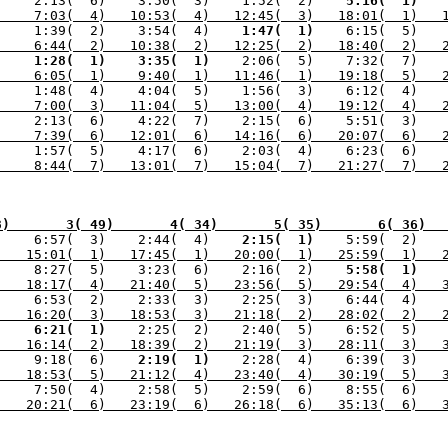
)    2:13(  6)    3:50(  3)    1:52(  2) 
   5:16(  1) 
)    7:03(  4)   10:53(  4)   12:45(  3)   18:01(  1)   
)    1:39(  2)    3:54(  4) 
   1:47(  1) 
)    6:44(  2)   10:38(  2)   12:25(  2)   18:40(  2)   
) 
   1:28(  1) 
   3:35(  1) 
   2:06(  5)    7:32(  7)   
)    6:05(  1)    9:40(  1)   11:46(  1)   19:18(  5)   
)    7:00(  3)   11:04(  5)   13:00(  4)   19:12(  4)   
)    7:39(  6)   12:01(  6)   14:16(  6)   20:07(  6)   
)    8:44(  7)   13:01(  7)   15:04(  7)   21:27(  7)   
8)       3( 49)       4( 34)       5( 35)       6( 36)  
) 
   6:57(  3)    2:44(  4) 
   2:15(  1) 
   5:59(  2) 
  
)   15:01(  1)   17:45(  1)   20:00(  1)   25:59(  1)   
)    8:27(  5)    3:23(  6)    2:16(  2) 
   5:58(  1) 
  
)   18:17(  4)   21:40(  5)   23:56(  5)   29:54(  4)   
)    6:53(  2)    2:33(  3)    2:25(  3)    6:44(  4) 
  
)   16:20(  3)   18:53(  3)   21:18(  2)   28:02(  2)   
) 
   6:21(  1) 
)   16:14(  2)   18:39(  2)   21:19(  3)   28:11(  3)   
)    9:18(  6) 
   2:19(  1) 
   2:28(  4)    6:39(  3)   
)   18:53(  5)   21:12(  4)   23:40(  4)   30:19(  5)   
)   20:21(  6)   23:19(  6)   26:18(  6)   35:13(  6)   