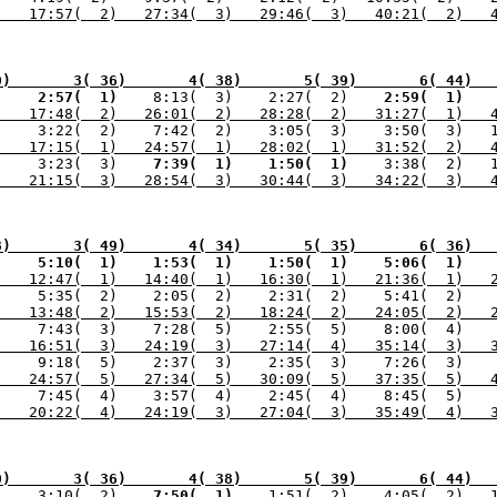
)   17:57(  2)   27:34(  3)   29:46(  3)   40:21(  2)   
0)       3( 36)       4( 38)       5( 39)       6( 44)  
) 
   2:57(  1) 
   8:13(  3)    2:27(  2) 
   2:59(  1) 
  
)   17:48(  2)   26:01(  2)   28:28(  2)   31:27(  1)   
) 
   3:22(  2)    7:42(  2)    3:05(  3)    3:50(  3)   
)   17:15(  1)   24:57(  1)   28:02(  1)   31:52(  2)   
)    3:23(  3) 
   7:39(  1) 
   1:50(  1) 
)   21:15(  3)   28:54(  3)   30:44(  3)   34:22(  3)   
8)       3( 49)       4( 34)       5( 35)       6( 36)  
) 
   5:10(  1) 
   1:53(  1) 
   1:50(  1) 
   5:06(  1) 
  
)   12:47(  1)   14:40(  1)   16:30(  1)   21:36(  1)   
)    5:35(  2)    2:05(  2)    2:31(  2)    5:41(  2)   
)   13:48(  2)   15:53(  2)   18:24(  2)   24:05(  2)   
)   16:51(  3)   24:19(  3)   27:14(  4)   35:14(  3)   
)   24:57(  5)   27:34(  5)   30:09(  5)   37:35(  5)   
)   20:22(  4)   24:19(  3)   27:04(  3)   35:49(  4)   
0)       3( 36)       4( 38)       5( 39)       6( 44)  
)    3:10(  2) 
   7:50(  1) 
   1:51(  2)    4:05(  2)   