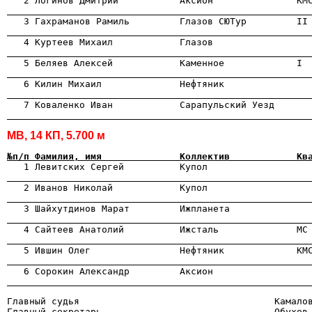

   2 Логинов Дмитрий           Аксион               КМ
                                                      

   3 Гахраманов Рамиль         Глазов СЮТур         II
                                                      

   4 Куртеев Михаил            Глазов                 
                                                      
                                                      
                                                      
                                                      
МВ, 14 КП, 5.700 м
№п/п Фамилия, имя              Коллектив            Кв

   1 Левитских Сергей          Купол                  
                                                      

   2 Иванов Николай            Купол                  
                                                      

   3 Шайхутдинов Марат         Ижпланета              
                                                      

   4 Сайтеев Анатолий          Ижсталь              МС
                                                      

   5 Ившин Олег                Нефтяник             КМ
                                                      
                                                      
Главный судья                                   Камалов
Главный секретарь                               Обухов