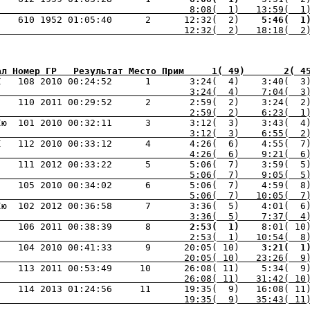
                                   8:08(  1)   13:59(  1
    610 1952 01:05:40      2      12:32(  2) 
   5:46(  1
                                  12:32(  2)   18:18(  2
ал Номер ГР   Результат Место Прим     1( 49)       2( 4
I   108 2010 00:24:52      1       3:24(  4)    3:40(  3
                                   3:24(  4)    7:04(  3
                                   2:59(  2)    6:23(  1
Iю  101 2010 00:32:11      3       3:12(  3)    3:43(  4
                                   3:12(  3)    6:55(  2
                                   4:26(  6)    9:21(  6
                                   5:06(  7)    9:05(  5
    105 2010 00:34:02      6       5:06(  7)    4:59(  8
                                   5:06(  7)   10:05(  7
                                   3:36(  5)    7:37(  4
    106 2011 00:38:39      8    
   2:53(  1) 
   8:01( 10
                                   2:53(  1)   10:54(  8
    104 2010 00:41:33      9      20:05( 10) 
   3:21(  1
                                  20:05( 10)   23:26(  9
                                  26:08( 11)   31:42( 10
                                  19:35(  9)   35:43( 11