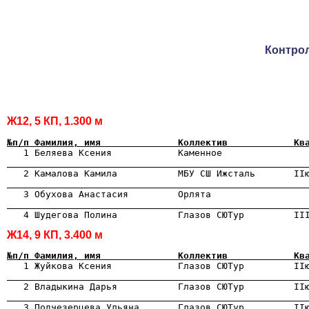
Контро
Ж12, 5 КП, 1.300 м
№п/п Фамилия, имя              Коллектив            Кв

   1 Беляева Ксения            Каменное               
                                                      

   2 Камалова Камила           МБУ СШ Ижсталь       II
                                                      
                                                      
Ж14, 9 КП, 3.400 м
№п/п Фамилия, имя              Коллектив            Кв

   1 Жуйкова Ксения            Глазов СЮТур         II
                                                      

   2 Владыкина Дарья           Глазов СЮТур         II
                                                      