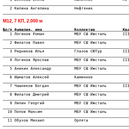
                                                      

   2 Килина Ангелина           Нефтяник               
                                                      
М12, 7 КП, 2.000 м
№п/п Фамилия, имя              Коллектив            Кв

   1 Логинов Роман             МБУ СШ Ижсталь       II
                                                      
                                                      

   3 Редников Илья             Глазов СЮТур         II
                                                      
                                                      
                                                      

   6 Ишматов Алексей           Каменное               
                                                      
                                                      

   8 Филатов Дмитрий           МБУ СШ Ижсталь         
                                                      

   9 Липин Георгий             МБУ СШ Ижсталь         
                                                      
                                                      
                                                      