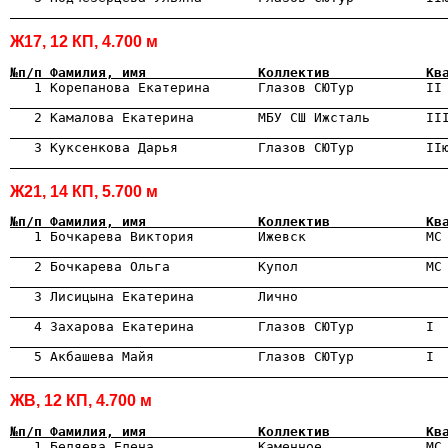
                                                      
Ж17, 12 КП, 4.700 м
№п/п Фамилия, имя              Коллектив            Кв

   1 Корепанова Екатерина      Глазов СЮТур         II
                                                      

   2 Камалова Екатерина        МБУ СШ Ижсталь       II
                                                      

   3 Куксенкова Дарья          Глазов СЮТур         II
                                                      
Ж21, 14 КП, 5.700 м
№п/п Фамилия, имя              Коллектив            Кв

   1 Бочкарева Виктория        Ижевск               МС
                                                      

   2 Бочкарева Ольга           Купол                МС
                                                      
                                                      
                                                      
                                                      
ЖВ, 12 КП, 4.700 м
№п/п Фамилия, имя              Коллектив            Кв

   1 Беляева Елена             Каменное             МС