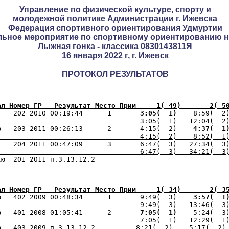
Управление по физической культуре, спорту и
молодежной политике Администрации г. Ижевска
Федерация спортивного ориентирования Удмуртии
льное мероприятие по спортивному ориентированию 
Лыжная гонка - классика 0830143811Я
16 января 2022 г, г. Ижевск
ПРОТОКОЛ РЕЗУЛЬТАТОВ
ал Номер ГР   Результат Место Прим     1( 49)       2( 5
    202 2010 00:19:44      1    
   3:05(  1) 
   8:59(  2
                                   3:05(  1)   12:04(  2
ю   203 2011 00:26:13      2       4:15(  2) 
   4:37(  1
                                   4:15(  2)    8:52(  1
                                   6:47(  3)   34:21(  3
ал Номер ГР   Результат Место Прим     1( 34)       2( 3
ю   402 2009 00:48:34      1       9:49(  3) 
   3:57(  1
                                   9:49(  3)   13:46(  3
ю   401 2008 01:05:41      2    
   7:05(  1) 
   5:24(  3
                                   7:05(  1)   12:29(  1