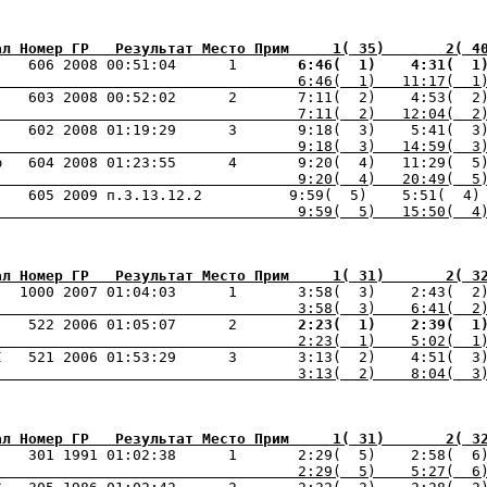
ал Номер ГР   Результат Место Прим     1( 35)       2( 4
    606 2008 00:51:04      1    
   6:46(  1) 
   4:31(  1
                                   6:46(  1)   11:17(  1
    603 2008 00:52:02      2       7:11(  2)    4:53(  2
                                   7:11(  2)   12:04(  2
                                   9:18(  3)   14:59(  3
ю   604 2008 01:23:55      4       9:20(  4)   11:29(  5
                                   9:20(  4)   20:49(  5
    605 2009 п.3.13.12.2          9:59(  5)    5:51(  4)
                                   9:59(  5)   15:50(  4
ал Номер ГР   Результат Место Прим     1( 31)       2( 3
   1000 2007 01:04:03      1       3:58(  3)    2:43(  2
                                   3:58(  3)    6:41(  2
    522 2006 01:05:07      2    
   2:23(  1) 
   2:39(  1
                                   2:23(  1)    5:02(  1
                                   3:13(  2)    8:04(  3
ал Номер ГР   Результат Место Прим     1( 31)       2( 3
    301 1991 01:02:38      1       2:29(  5)    2:58(  6
                                   2:29(  5)    5:27(  6