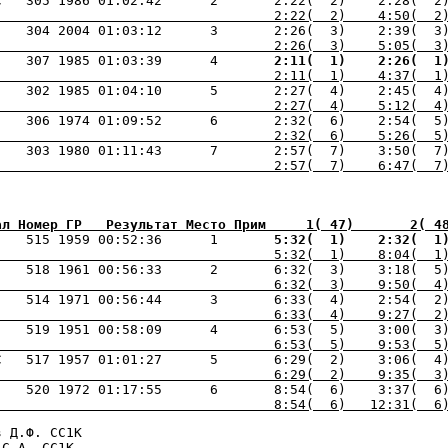
С   305 1986 01:02:42      2       2:22(  2)    2:28(  2
                                   2:22(  2)    4:50(  2
    304 2004 01:03:12      3       2:26(  3)    2:39(  3
                                   2:26(  3)    5:05(  3
    307 1985 01:03:39      4    
   2:11(  1) 
   2:26(  1
                                   2:11(  1)    4:37(  1
                                   2:27(  4)    5:12(  4
                                   2:32(  6)    5:26(  5
                                   2:57(  7)    6:47(  7
ал Номер ГР   Результат Место Прим     1( 47)       2( 4
    515 1959 00:52:36      1    
   5:32(  1) 
   2:32(  1
                                   5:32(  1)    8:04(  1
    518 1961 00:56:33      2       6:32(  3)    3:18(  5
                                   6:32(  3)    9:50(  4
    514 1971 00:56:44      3       6:33(  4)    2:54(  2
                                   6:33(  4)    9:27(  2
    519 1951 00:58:09      4       6:53(  5)    3:00(  3
                                   6:53(  5)    9:53(  5
С   517 1957 01:01:27      5       6:29(  2)    3:06(  4
                                   6:29(  2)    9:35(  3
                                   8:54(  6)   12:31(  6
 Д.Ф. СС1К

 С.А. СС1К