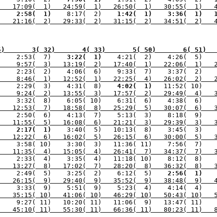
)   17:09(  1)   24:59(  1)   26:50(  1)   30:55(  1)   
) 
   2:58(  1) 
   8:17(  2) 
   1:42(  1) 
   3:36(  1) 
  
)   21:16(  2)   29:33(  2)   31:15(  2)   34:51(  2)   
5)       3( 32)       4( 33)       5( 50)       6( 51)  
)    2:53(  7) 
   3:22(  1) 
)    9:57(  3)   13:19(  2)   17:40(  1)   22:06(  1)   
)    8:46(  1)   12:52(  1)   22:25(  4)   26:02(  2)   
)    2:29(  3)    4:31(  8) 
   4:02(  1) 
)    9:24(  2)   13:55(  3)   17:57(  2)   29:49(  4)   
)   12:53(  7)   18:58(  8)   25:29(  5)   30:07(  6)   
)   11:55(  5)   16:08(  6)   21:21(  3)   29:39(  3)   
) 
   2:17(  1) 
)   12:22(  6)   16:02(  5)   26:15(  6)   30:00(  5)   
)   11:35(  4)   15:05(  4)   26:41(  7)   34:37(  7)   
)    2:33(  4)    3:35(  4)   11:18( 10)    8:12(  8) 
  
)   13:27(  8)   17:02(  7)   28:20(  8)   36:32(  8)   
) 
   2:49(  5)    3:25(  2)    6:12(  5) 
   2:56(  1) 
)   26:15(  9)   29:40(  9)   35:52(  9)   38:48(  9)   
)   35:15( 10)   41:06( 10)   46:29( 10)   50:43( 10)   
)   45:10( 11)   55:30( 11)   66:36( 11)   80:23( 11)   