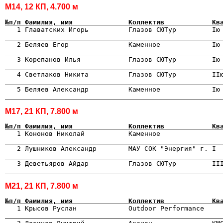
М14, 12 КП, 4.700 м
№п/п Фамилия, имя              Коллектив            Кв

   1 Главатских Игорь          Глазов СЮТур         Iю
                                                      

   2 Беляев Егор               Каменное             Iю
                                                      
                                                      

   4 Светлаков Никита          Глазов СЮТур         II
                                                      

   5 Беляев Александр          Каменное             Iю
                                                      
М17, 21 КП, 7.800 м
№п/п Фамилия, имя              Коллектив            Кв

   1 Кононов Николай           Каменное               
                                                      

   2 Лушников Александр        МАУ СОК "Энергия" г. I 
                                                      
                                                      
М21, 21 КП, 7.800 м
№п/п Фамилия, имя              Коллектив            Кв

   1 Крысов Руслан             Outdoor Performance    
                                                      