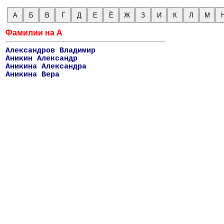
А
Б
В
Г
Д
Е
Ё
Ж
З
И
К
Л
М
Фамилии на А
Александров Владимир
Аникин Александр
Аникина Александра
Аникина Вера