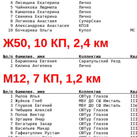
   4 Лисицына Екатерина        Лично                   
   5 Чайникова Людмила         Лично                   
   6 Камалова Екатерина        Лично                   
   7 Свинина Екатерина         Лично                   
   8 Логинова Анастаия         СуперСкан               
   9 Александрова Анастасия    КП18                    
Ж50, 10 КП, 2,4 км
№п/п Фамилия, имя              Коллектив            Кв

   1 Барамзина Евгения         Сарапульский Уезд      
М12, 7 КП, 1,2 км
№п/п Фамилия, имя              Коллектив            Кв

   1 Рылов Илья                СЮТур Глазов         II
   2 Жуйков Глеб               МБУ ДО СШ Ижсталь    III
   3 Глушков Евгений           МБУ ДО СШ Ижсталь    IIю
   4 Чибышев Алексей           СЮТур Глазов         III
   5 Попов Виктор              СЮТур Глазов         III
   6 Эргашев Умар              СЮТур Глазов         III
   7 Богатырев Захар           СЮТур Глазов         III
   8 Васильев Макар            СЮТур Глазов         III
   9 Гафиатуллин Рустам        СЮТур Глазов         III