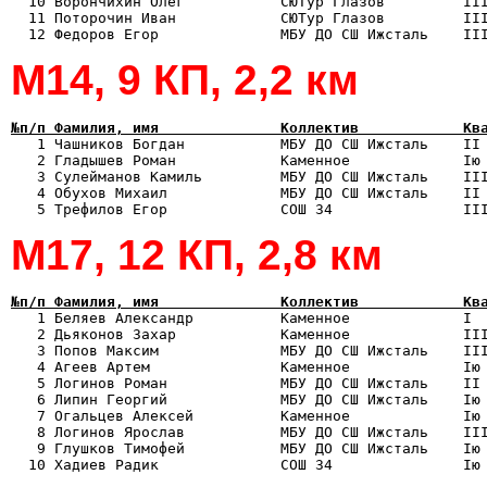
  10 Ворончихин Олег           СЮТур Глазов         III
  11 Поторочин Иван            СЮТур Глазов         III
М14, 9 КП, 2,2 км
№п/п Фамилия, имя              Коллектив            Кв

   1 Чашников Богдан           МБУ ДО СШ Ижсталь    II
   2 Гладышев Роман            Каменное             Iю 
   3 Сулейманов Камиль         МБУ ДО СШ Ижсталь    III
   4 Обухов Михаил             МБУ ДО СШ Ижсталь    II 
М17, 12 КП, 2,8 км
№п/п Фамилия, имя              Коллектив            Кв

   1 Беляев Александр          Каменное             I 
   2 Дьяконов Захар            Каменное             III
   3 Попов Максим              МБУ ДО СШ Ижсталь    III
   4 Агеев Артем               Каменное             Iю 
   5 Логинов Роман             МБУ ДО СШ Ижсталь    II 
   6 Липин Георгий             МБУ ДО СШ Ижсталь    Iю 
   7 Огальцев Алексей          Каменное             Iю 
   8 Логинов Ярослав           МБУ ДО СШ Ижсталь    III
   9 Глушков Тимофей           МБУ ДО СШ Ижсталь    Iю 