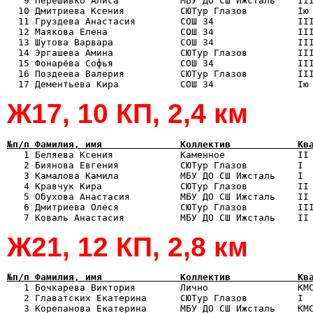
   9 Перешивко Алиса           МБУ ДО СШ Ижсталь    III
  10 Дмитриева Ксения          СЮТур Глазов         Iю 
  11 Груздева Анастасия        СОШ 34               III
  12 Маякова Елена             СОШ 34               III
  13 Шутова Варвара            СОШ 34               III
  14 Эргашева Амина            СЮТур Глазов         III
  15 Фонарёва Софья            СОШ 34               III
  16 Поздеева Валерия          СЮТур Глазов         III
Ж17, 10 КП, 2,4 км
№п/п Фамилия, имя              Коллектив            Кв

   1 Беляева Ксения            Каменное             II
   2 Биянова Евгения           СЮТур Глазов         I  
   3 Камалова Камила           МБУ ДО СШ Ижсталь    I  
   4 Кравчук Кира              СЮТур Глазов         II 
   5 Обухова Анастасия         МБУ ДО СШ Ижсталь    II 
   6 Дмитриева Олеся           СЮТур Глазов         III
Ж21, 12 КП, 2,8 км
№п/п Фамилия, имя              Коллектив            Кв

   1 Бочкарева Виктория        Лично                КМ
   2 Главатских Екатерина      СЮТур Глазов         I  
   3 Корепанова Екатерина      МБУ ДО СШ Ижсталь    КМС