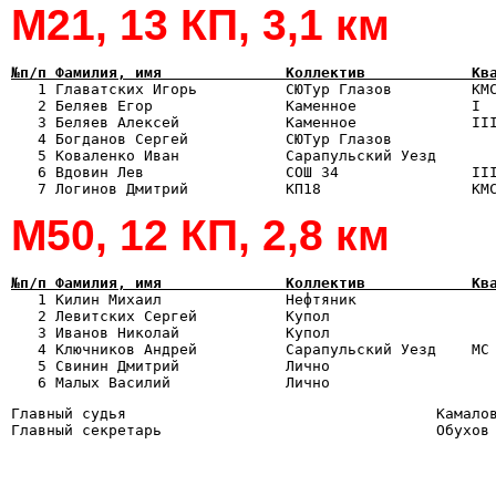
М21, 13 КП, 3,1 км
№п/п Фамилия, имя              Коллектив            Кв

   1 Главатских Игорь          СЮТур Глазов         КМ
   2 Беляев Егор               Каменное             I  
   3 Беляев Алексей            Каменное             III
   4 Богданов Сергей           СЮТур Глазов            
   5 Коваленко Иван            Сарапульский Уезд       
   6 Вдовин Лев                СОШ 34               III
М50, 12 КП, 2,8 км
№п/п Фамилия, имя              Коллектив            Кв

   1 Килин Михаил              Нефтяник               
   2 Левитских Сергей          Купол                   
   3 Иванов Николай            Купол                   
   4 Ключников Андрей          Сарапульский Уезд    МС 
   5 Свинин Дмитрий            Лично                   
Главный судья                                   Камалов
Главный секретарь                               Обухов