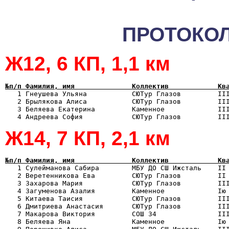
ПРОТОКОЛ
Ж12, 6 КП, 1,1 км
№п/п Фамилия, имя              Коллектив            Кв

   1 Гнеушева Ульяна           СЮТур Глазов         II
   2 Брылякова Алиса           СЮТур Глазов         III
   3 Беляева Екатерина         Каменное             III
Ж14, 7 КП, 2,1 км
№п/п Фамилия, имя              Коллектив            Кв

   1 Сулейманова Сабира        МБУ ДО СШ Ижсталь    II
   2 Веретенникова Ева         СЮТур Глазов         II 
   3 Захарова Мария            СЮТур Глазов         III
   4 Загуменова Азалия         Каменное             Iю 
   5 Китаева Таисия            СЮТур Глазов         III
   6 Дмитриева Анастасия       СЮТур Глазов         III
   7 Макарова Виктория         СОШ 34               III
   8 Беляева Яна               Каменное             Iю 