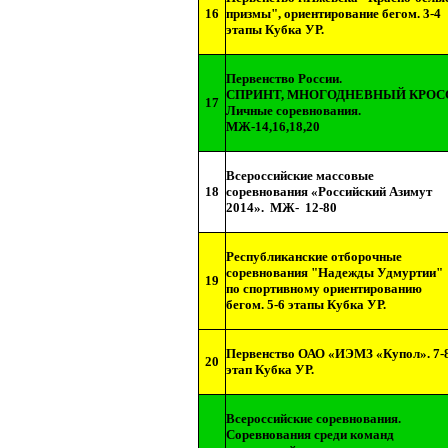
16
призмы", ориентирование бегом. 3-4
этапы Кубка УР.
Первенство России.
СПРИНТ, МНОГОДНЕВНЫЙ КРОС
17
Личные соревнования.
МЖ-14,16,18,20
Всероссийские массовые
18
соревнования «Российский Азимут
2014».
МЖ-
12-80
Республиканские отборочные
соревнования "Надежды Удмуртии"
19
по спортивному ориентированию
бегом. 5-6 этапы Кубка УР.
Первенство ОАО «ИЭМЗ «Купол». 7-
20
этап Кубка УР.
Всероссийские соревнования.
Соревнования среди команд