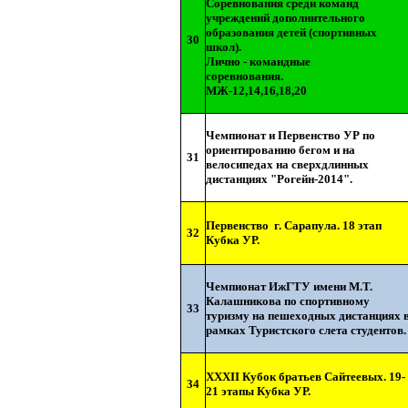
Соревнования среди команд
учреждений дополнительного
образования детей (спортивных
30
школ).
Лично - командные
соревнования.
МЖ-12,14,16,18,20
Чемпионат и Первенство УР по
ориентированию бегом и на
31
велосипедах на сверхдлинных
дистанциях "Рогейн-2014".
Первенство
г. Сарапула. 18 этап
32
Кубка УР.
Чемпионат ИжГТУ имени М.Т.
Калашникова по спортивному
33
туризму на пешеходных дистанциях 
рамках Туристского слета студентов.
ХХXII Кубок братьев Сайтеевых. 19-
34
21 этапы Кубка УР.