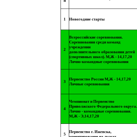
п
1
Новогодние старты
Всероссийские соревнования.
Соревнования среди команд
учреждении
2
дополнительного образования детей
(спортивных школ). М,Ж - 14,17,20
Лично-командные соревнования
Первенство России М,Ж - 14,17,20
3
Личные соревнования
Чемпионат и Первенство
Приволжского Федерального округа.
4
Лично - командные соревнования.
М,Ж - Э,14,17,20
Первенство г. Ижевска,
5
ориентирование на лыжах