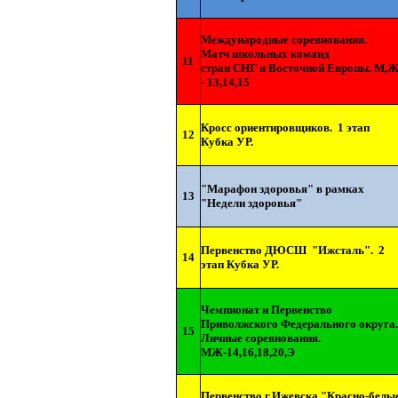
Международные соревнования.
Матч школьных команд
11
стран СНГ и Восточной Европы. М,
- 13,14,15
Кросс ориентировщиков.
1 этап
12
Кубка УР.
"Марафон здоровья" в рамках
13
"Недели здоровья"
Первенство ДЮСШ
"Ижсталь".
2
14
этап Кубка УР.
Чемпионат и Первенство
Приволжского Федерального округа.
15
Личные соревнования.
МЖ-14,16,18,20,Э
Первенство г.Ижевска "Красно-белы