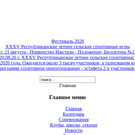
Фестиваль 2026
XXXV Республиканские летние сельские спортивные игры
 г. 21 августа - Первенство Ижстали - Положение, Бюллетень №1
0.08.26 г.
XXXV Республиканские летние сельские спортивные
 2026 года. Ожидается около 3 тысяч участников, а талисманом
рограмме спортивное ориентирование - эстафета 2-х участников
Главная
Главное меню
Главная
Календарь
Соревнования
Клубы, школы, секции
Новости