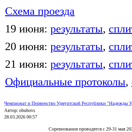
Схема проезда
19 июня:
результаты
,
спл
20 июня:
результаты
,
спл
21 июня:
результаты
,
спл
Официальные протоколы
,
Чемпионат и Первенство Удмуртской Республики "Надежды У
Автор: obuhovs
28.03.2026 00:57
Соревнования проводятся c 29-31 мая 202